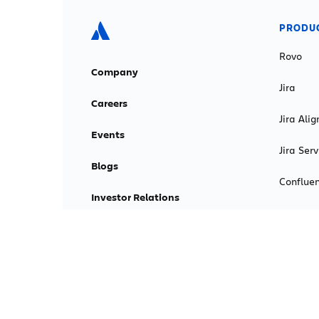
PRODU
Rovo
Company
Jira
Careers
Jira Alig
Events
Jira Se
Blogs
Conflue
Investor Relations
Loom
Atlassian Foundation
Trello
Press kit
Bitbucke
Contact us