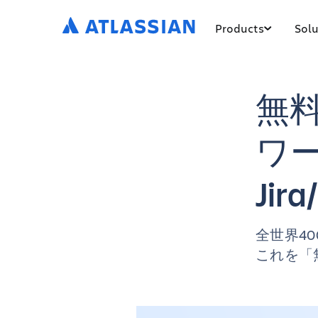
Products
Solu
無
ワ
Jir
全世界4
これを「