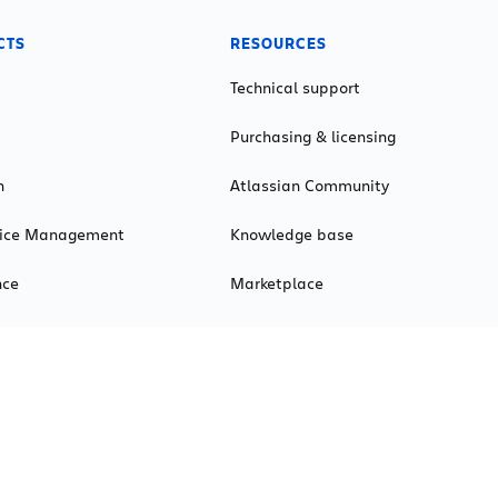
CTS
RESOURCES
Technical support
Purchasing & licensing
n
Atlassian Community
rvice Management
Knowledge base
nce
Marketplace
My account
t