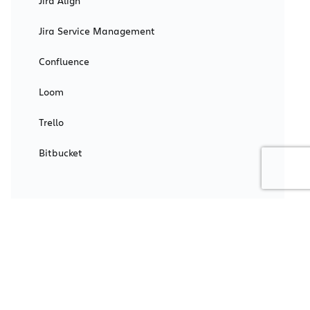
Jira Align
Jira Service Management
Confluence
Loom
Trello
Bitbucket
See all products
RESOURCES
Technical support