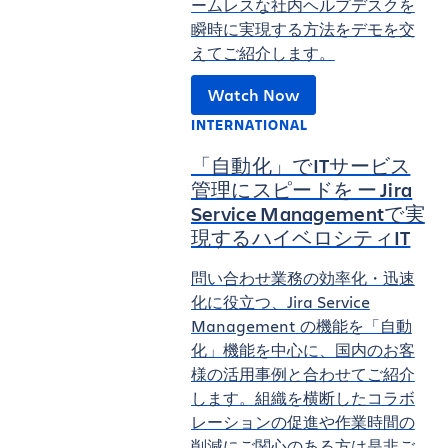
ームレスな社内ヘルプデスクを
瞬時に実現する方法をデモを交
えてご紹介します。
Watch Now
INTERNATIONAL
「自動化」でITサービス
管理にスピードを ー Jira
Service Managementで実
現するハイベロシティIT
問い合わせ業務の効率化・迅速
化に役立つ、Jira Service
Management の機能を「自動
化」機能を中心に、国内のお客
様の活用事例と合わせてご紹介
します。組織を横断したコラボ
レーションの促進や作業時間の
削減にご関心のある方は是非ご