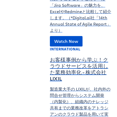
「Jira Software」の魅力を、
ExcelやRedmineと比較して紹介
します。（*Digital.ai社「14th
Annual State of Agile Report」
より）
Watch Now
INTERNATIONAL
お客様事例から学ぶ！ク
ラウドサービスを活用し
た業務効率化 - 株式会社
LIXIL
製造業大手の LIXILが、社内外の
問合せ管理からシステム開発
（内製化）、組織内のナレッジ
共有までの業務改革をアトラシ
アンのクラウド製品を用いて実