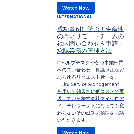
Watch Now
INTERNATIONAL
成功事例に学ぶ！生産性
の高いリモートチームの
社内問い合わせ＆申請・
承認業務の管理方法
ITヘルプデスクや各種事業部門
への問い合わせ、稟議承認など
あらゆるリクエスト管理を、
「Jira Service Management」
を用いて効果的に低コストで実
現している株式会社マイクロア
ド。テレワーク下になっても変
わらないその成功の秘訣をお話
いただきます。
Watch Now