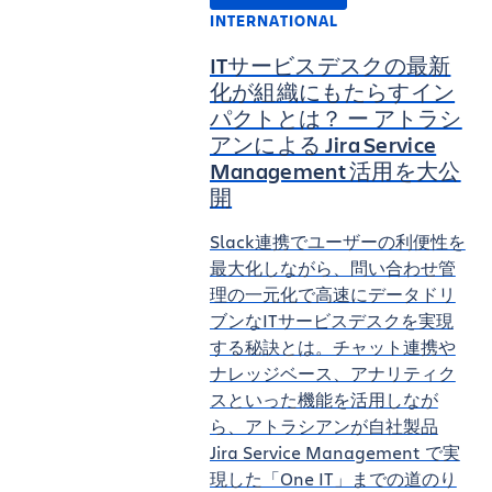
INTERNATIONAL
ITサービスデスクの最新
化が組織にもたらすイン
パクトとは？ ー アトラシ
アンによる Jira Service
Management 活用を大公
開
Slack連携でユーザーの利便性を
最大化しながら、問い合わせ管
理の一元化で高速にデータドリ
ブンなITサービスデスクを実現
する秘訣とは。チャット連携や
ナレッジベース、アナリティク
スといった機能を活用しなが
ら、アトラシアンが自社製品
Jira Service Management で実
現した「One IT」までの道のり