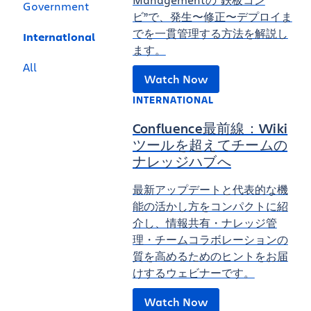
Government
ビ”で、発生〜修正〜デプロイま
でを一貫管理する方法を解説し
International
ます。
All
Watch Now
INTERNATIONAL
Confluence最前線：Wiki
ツールを超えてチームの
ナレッジハブへ
最新アップデートと代表的な機
能の活かし方をコンパクトに紹
介し、情報共有・ナレッジ管
理・チームコラボレーションの
質を高めるためのヒントをお届
けするウェビナーです。
Watch Now