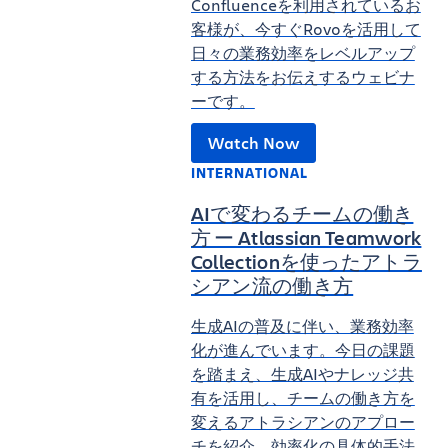
Confluenceを利用されているお
客様が、今すぐRovoを活用して
日々の業務効率をレベルアップ
する方法をお伝えするウェビナ
ーです。
Watch Now
INTERNATIONAL
AIで変わるチームの働き
方 ー Atlassian Teamwork
Collectionを使ったアトラ
シアン流の働き方
生成AIの普及に伴い、業務効率
化が進んでいます。今日の課題
を踏まえ、生成AIやナレッジ共
有を活用し、チームの働き方を
変えるアトラシアンのアプロー
チを紹介。効率化の具体的手法