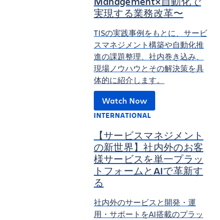
Management×⾃動化で
実現する業務改⾰〜
TISの実践事例をもとに、サービ
スマネジメント構築や自動化推
進の課題整理、社内巻き込み、
現場ノウハウとその解決策を具
体的に紹介します。
Watch Now
INTERNATIONAL
【サービスマネジメント
の新世界】社内外のお客
様サービスを単一プラッ
トフォームとAIで革新す
る
社内外のサービスと開発・運
用・サポートをAI搭載のプラッ