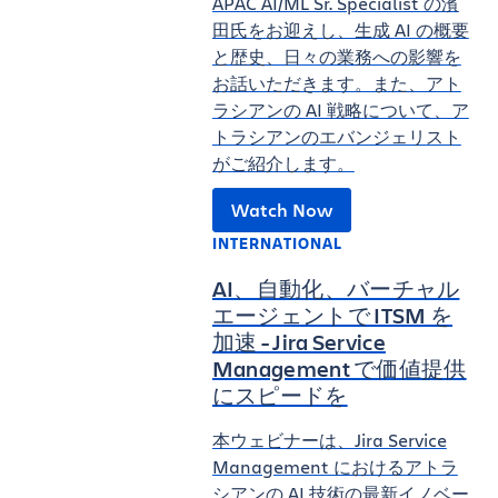
APAC AI/ML Sr. Specialist の濱
田氏をお迎えし、生成 AI の概要
と歴史、日々の業務への影響を
お話いただきます。また、アト
ラシアンの AI 戦略について、ア
トラシアンのエバンジェリスト
がご紹介します。
Watch Now
INTERNATIONAL
AI、自動化、バーチャル
エージェントで ITSM を
加速 - Jira Service
Management で価値提供
にスピードを
本ウェビナーは、Jira Service
Management におけるアトラ
シアンの AI 技術の最新イノベー