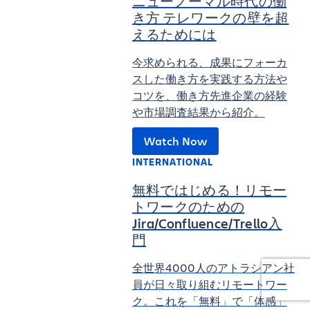
ニューノーマル時代の働
き方 テレワークの壁を超
えるためには
今求められる、成果にフォーカ
スした働き方を実践する方法や
コツを、働き方先進企業の経験
や市場調査結果から紹介。
Watch Now
INTERNATIONAL
無料ではじめる！リモー
トワークのための
Jira/Confluence/Trello入
門
全世界4000人のアトラシアン社
員が日々取り組むリモートワー
ク。これを「無料」で「体感」